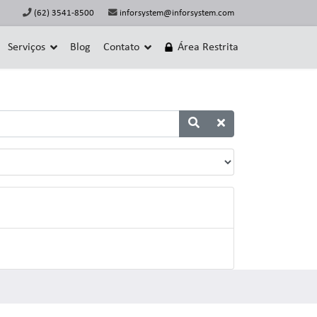
(62) 3541-8500
inforsystem@inforsystem.com
Serviços
Blog
Contato
Área Restrita