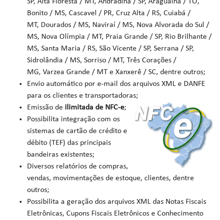
SP, Alta Floresta / MT, Andradina / SP, Araguaína / TO,
Bonito / MS, Cascavel / PR, Cruz Alta / RS, Cuiabá /
MT, Dourados / MS, Naviraí / MS, Nova Alvorada do Sul /
MS, Nova Olímpia / MT, Praia Grande / SP, Rio Brilhante /
MS, Santa Maria / RS, São Vicente / SP, Serrana / SP,
Sidrolândia / MS, Sorriso / MT, Três Corações /
MG, Varzea Grande / MT e Xanxerê / SC, dentre outros;
Envio automático por e-mail dos arquivos XML e DANFE
para os clientes e transportadoras;
Emissão de
ilimitada de NFC-e
;
Possibilita integração com os
sistemas de cartão de crédito e
débito (TEF) das principais
bandeiras existentes;
Diversos relatórios de compras,
vendas, movimentações de estoque, clientes, dentre
outros;
Possibilita a geração dos arquivos XML das Notas Fiscais
Eletrônicas, Cupons Fiscais Eletrônicos e Conhecimento