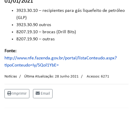
01/01/2021
3923.30.10 – recipientes para gás liquefeito de petróleo
(GLP)
3923.30.90 outros
8207.19.10 – brocas (Drill Bits)
8207.19.90 – outras
Fonte:
http://www.nfe.fazenda.gov.br/portal/listaConteudo.aspx?
tipoConteudo=Iy/5Qol1YbE=
Notícias
Última Atualização: 28 Junho 2021
Acessos: 6271
Imprimir
Email