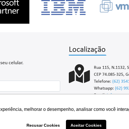
Localização
eu celular.
Rua 115, N.1132, S
CEP 74.085-325, G
Telefone:
(62) 354
Whatsapp:
(62) 9
Email:
inforsyste
experiência, melhorar o desempenho, analisar como você intera
Inscrever
Recusar Cookies
Aceitar Cookies