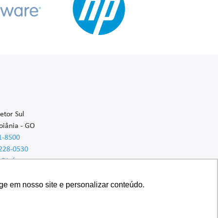
etor Sul
oiânia - GO
1-8500
9228-0530
m@inforsystem.com
ge em nosso site e personalizar conteúdo.